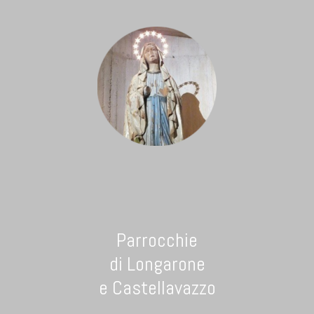
Parrocchie
di Longarone
e Castellavazzo