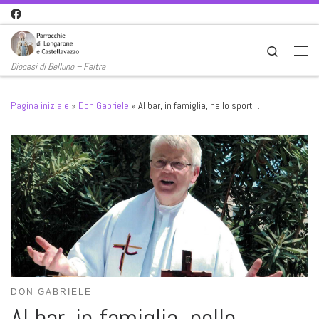
Passa al contenuto
Search
Men
Diocesi di Belluno – Feltre
Pagina iniziale
»
Don Gabriele
»
Al bar, in famiglia, nello sport…
DON GABRIELE
Al bar, in famiglia, nello