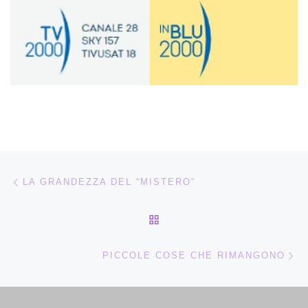
Navigazione articoli
Articolo precedente
LA GRANDEZZA DEL “MISTERO”
RITORNA ALLA LISTA DEG
Ar
PICCOLE COSE CHE RIMANGONO