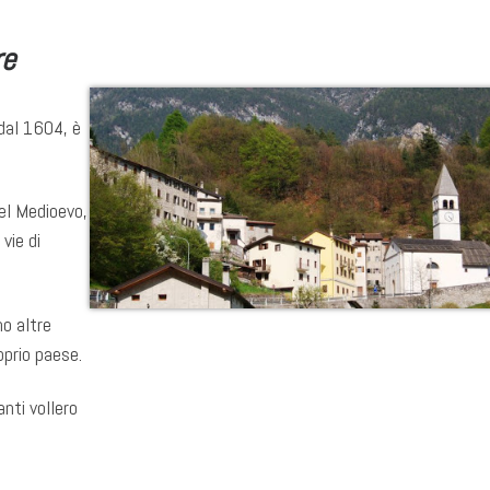
re
dal 1604, è
el Medioevo,
vie di
no altre
oprio paese.
anti vollero