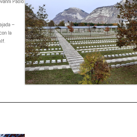
iovanni Paolo
Cajada –
con la
lf.