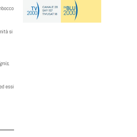
imbocco
ità si
ignis
,
ed essi