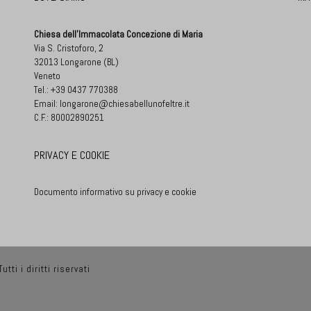
Chiesa dell'Immacolata Concezione di Maria
Via S. Cristoforo, 2
32013 Longarone (BL)
Veneto
Tel.:
+39 0437 770388
Email:
longarone@chiesabellunofeltre.it
C.F.: 80002890251
PRIVACY E COOKIE
Documento informativo su privacy e cookie
utti i diritti riservati