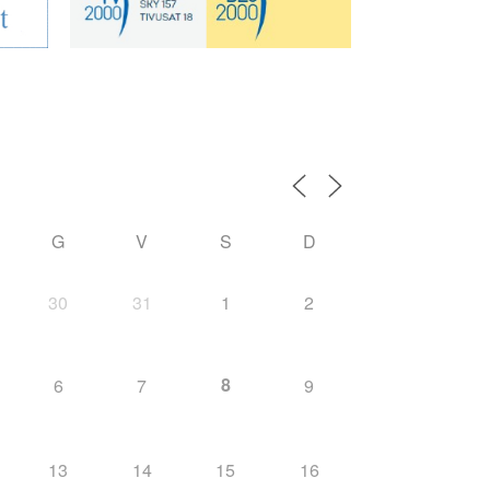
i
G
V
S
D
30
31
1
2
8
6
7
9
13
14
15
16