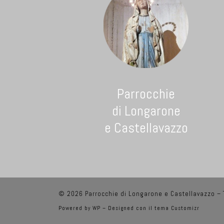
Parrocchie
di Longarone
e Castellavazzo
© 2026
Parrocchie di Longarone e Castellavazzo
– T
Powered by
WP
– Designed con il
tema Customizr