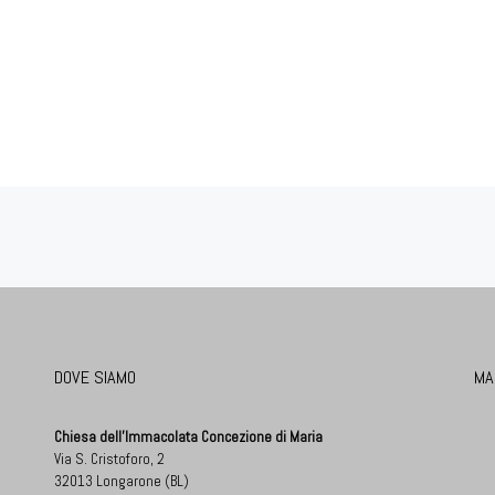
DOVE SIAMO
MA
Chiesa dell'Immacolata Concezione di Maria
Via S. Cristoforo, 2
32013 Longarone (BL)