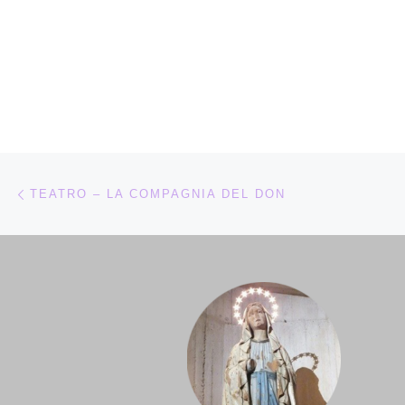
Navigazione articoli
Articolo precedente
TEATRO – LA COMPAGNIA DEL DON