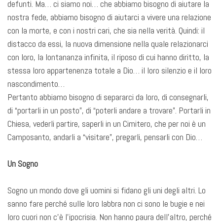
defunti. Ma… ci siamo noi… che abbiamo bisogno di aiutare la
nostra fede, abbiamo bisogno di aiutarci a vivere una relazione
con la morte, e con i nostri cari, che sia nella verità. Quindi: il
distacco da essi, la nuova dimensione nella quale relazionarci
con loro, la lontananza infinita, il riposo di cui hanno diritto, la
stessa loro appartenenza totale a Dio… il loro silenzio e il loro
nascondimento…
Pertanto abbiamo bisogno di separarci da loro, di consegnarli,
di “portarli in un posto”, di “poterli andare a trovare”. Portarli in
Chiesa, vederli partire, saperli in un Cimitero, che per noi è un
Camposanto, andarli a “visitare”, pregarli, pensarli con Dio…
Un Sogno
Sogno un mondo dove gli uomini si fidano gli uni degli altri. Lo
sanno fare perché sulle loro labbra non ci sono le bugie e nei
loro cuori non c’è l’ipocrisia. Non hanno paura dell’altro, perché