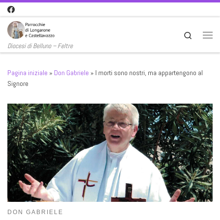
Passa al contenuto
Search
Men
Diocesi di Belluno – Feltre
Pagina iniziale
»
Don Gabriele
»
I morti sono nostri, ma appartengono al
Signore
DON GABRIELE