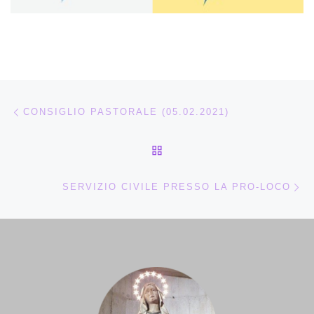
Navigazione articoli
Articolo precedente
CONSIGLIO PASTORALE (05.02.2021)
RITORNA ALLA LISTA DEG
Ar
SERVIZIO CIVILE PRESSO LA PRO-LOCO