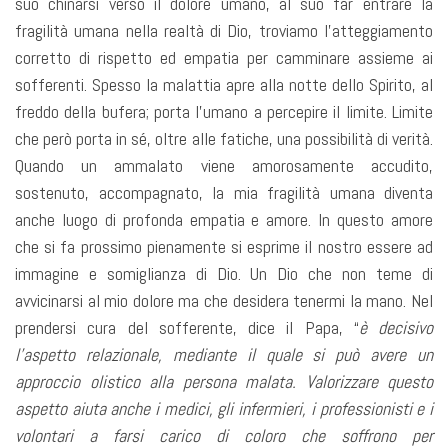
suo chinarsi verso il dolore umano, al suo far entrare la
fragilità umana nella realtà di Dio, troviamo l’atteggiamento
corretto di rispetto ed empatia per camminare assieme ai
sofferenti. Spesso la malattia apre alla notte dello Spirito, al
freddo della bufera; porta l’umano a percepire il limite. Limite
che però porta in sé, oltre alle fatiche, una possibilità di verità.
Quando un ammalato viene amorosamente accudito,
sostenuto, accompagnato, la mia fragilità umana diventa
anche luogo di profonda empatia e amore. In questo amore
che si fa prossimo pienamente si esprime il nostro essere ad
immagine e somiglianza di Dio. Un Dio che non teme di
avvicinarsi al mio dolore ma che desidera tenermi la mano. Nel
prendersi cura del sofferente, dice il Papa, “
è decisivo
l’aspetto relazionale, mediante il quale si può avere un
approccio olistico alla persona malata. Valorizzare questo
aspetto aiuta anche i medici, gli infermieri, i professionisti e i
volontari a farsi carico di coloro che soffrono per