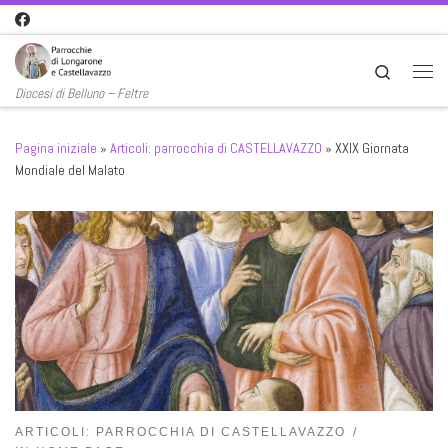
Passa al contenuto
Search
Men
Diocesi di Belluno – Feltre
Pagina iniziale
»
Articoli: parrocchia di CASTELLAVAZZO
»
XXIX Giornata
Mondiale del Malato
ARTICOLI: PARROCCHIA DI CASTELLAVAZZO