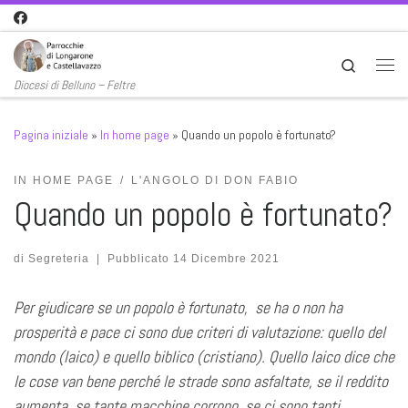
Passa al contenuto
Search
Men
Diocesi di Belluno – Feltre
Pagina iniziale
»
In home page
»
Quando un popolo è fortunato?
IN HOME PAGE
L'ANGOLO DI DON FABIO
Quando un popolo è fortunato?
di
Segreteria
|
Pubblicato
14 Dicembre 2021
Per giudicare se un popolo è fortunato, se ha o non ha
prosperità e pace ci sono due criteri di valutazione: quello del
mondo (laico) e quello biblico (cristiano). Quello laico dice che
le cose van bene perché le strade sono asfaltate, se il reddito
aumenta, se tante macchine corrono, se ci sono tanti