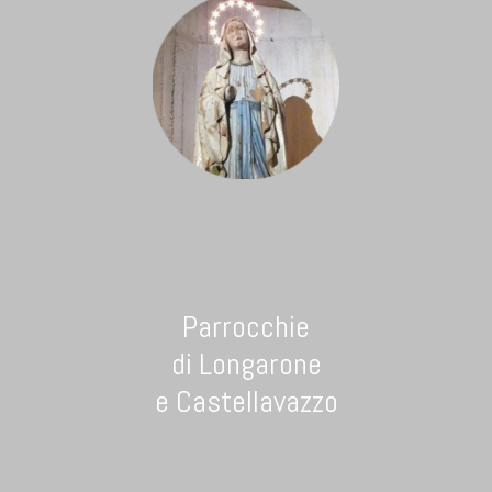
Parrocchie
di Longarone
e Castellavazzo