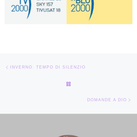
Navigazione articoli
Articolo precedente
INVERNO: TEMPO DI SILENZIO
RITORNA ALLA LISTA DEG
Ar
DOMANDE A DIO