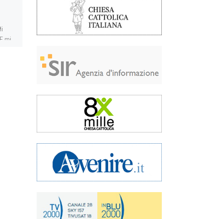
L’amore più convincente non è
Mi
quello che fa versare lacrime
 E mi
sulla tomba di un caro estinto,
ma quello che si adopera per
[…]