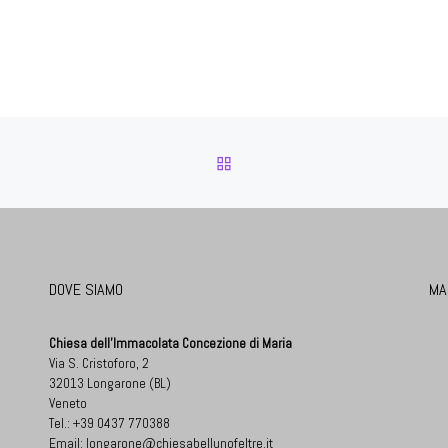
RITORNA ALLA LISTA DEG
DOVE SIAMO
MA
Chiesa dell'Immacolata Concezione di Maria
Via S. Cristoforo, 2
32013 Longarone (BL)
Veneto
Tel.:
+39 0437 770388
Email:
longarone@chiesabellunofeltre.it