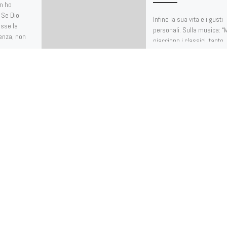
on ho
 Se Dio
Infine la sua vita e i gusti
asse la
personali. Sulla musica: “
renza, non
piacciono i classici, tanto.
ssuna […]
piace il tango”. E lo […]