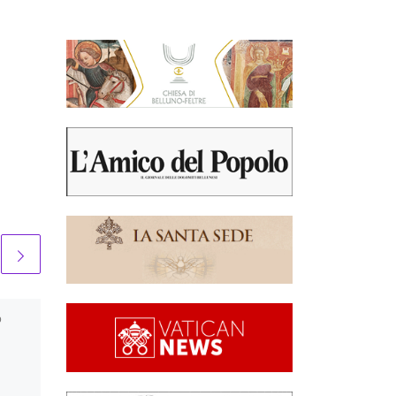
o
Pubblicato
9 Novembre
2021
Versare lacrime per i
defunti o… ?