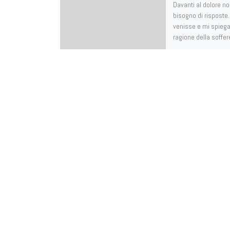
Davanti al dolore n
bisogno di risposte.
venisse e mi spieg
ragione della soffe
avrei comunque ne