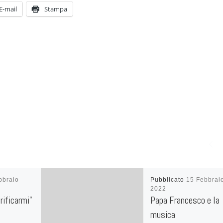
E-mail
Stampa
bbraio
Pubblicato
15 Febbrai
2022
urificarmi”
Papa Francesco e la
musica