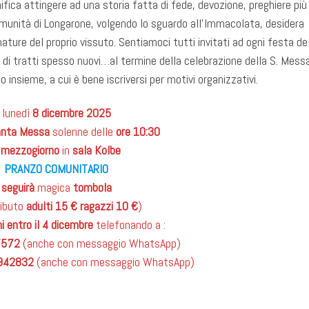
fica attingere ad una storia fatta di fede, devozione, preghiere più
omunità di Longarone, volgendo lo sguardo all’Immacolata, desidera
ature del proprio vissuto. Sentiamoci tutti invitati ad ogni festa de
di tratti spesso nuovi…al termine della celebrazione della S. Mess
 insieme, a cui è bene iscriversi per motivi organizzativi.
lunedì
8 dicembre 2025
anta Messa
solenne delle
ore 10:30
a
mezzogiorno
in
sala Kolbe
PRANZO COMUNITARIO
seguirà
magica
tombola
ributo
adulti 15 € ragazzi 10 €
)
i entro il 4 dicembre
telefonando a :
7572
(anche con messaggio WhatsApp)
942832
(anche con messaggio WhatsApp)