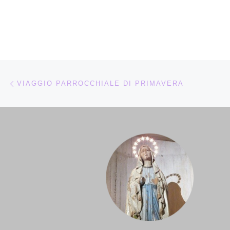
Navigazione articoli
Articolo precedente
VIAGGIO PARROCCHIALE DI PRIMAVERA