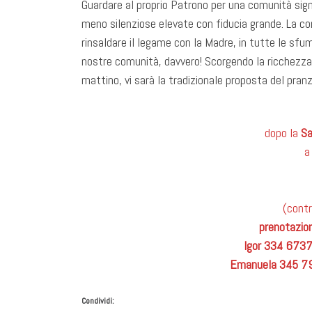
Guardare al proprio Patrono per una comunità signi
meno silenziose elevate con fiducia grande. La c
rinsaldare il legame con la Madre, in tutte le sfum
nostre comunità, davvero! Scorgendo la ricchezza 
mattino, vi sarà la tradizionale proposta del pranzo
dopo la
S
(cont
prenotazion
Igor 334 673
Emanuela 345 7
Condividi: