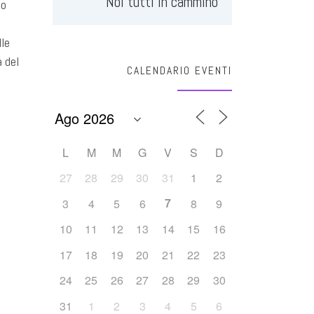
Noi tutti in cammino
 o
lle
a del
CALENDARIO EVENTI
L
M
M
G
V
S
D
27
28
29
30
31
1
2
7
3
4
5
6
8
9
10
11
12
13
14
15
16
17
18
19
20
21
22
23
24
25
26
27
28
29
30
31
1
2
3
4
5
6