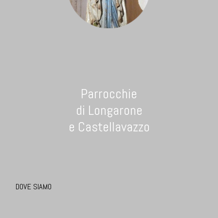
Parrocchie
di Longarone
e Castellavazzo
DOVE SIAMO