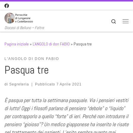
Passa al contenuto
Search
Men
Diocesi di Belluno – Feltre
Pagina iniziale
»
L'ANGOLO di don FABIO
»
Pasqua tre
L'ANGOLO DI DON FABIO
Pasqua tre
di
Segreteria
|
Pubblicato
7 Aprile 2021
È pasqua per tutta la settimana pasquale. Via i pensieri vestiti
di lutto! Oggi i filosofi parlano di pensiero “debole” o “liquido”
per contrapporlo a quello “forte” di ieri. Perché non introdurre il
pensiero “gioioso”? Un medico giapponese ha inserito le risate
nel trattamento dei pazienti. L’esito sembra quanto mai