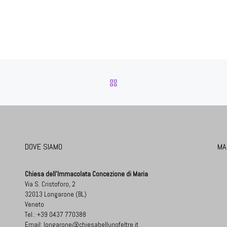
RITORNA ALLA LISTA DEG
DOVE SIAMO
MA
Chiesa dell'Immacolata Concezione di Maria
Via S. Cristoforo, 2
32013 Longarone (BL)
Veneto
Tel.:
+39 0437 770388
Email:
longarone@chiesabellunofeltre.it