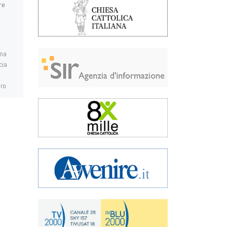
re
Pubblicato
4 Dicembre
2021
Avvento 2021
una
Signore, il tuo Natale si avvicina
cia
e tu ci chiedi di preparare la tua
via. Ma sei tu la via, Signore. Ti
oro
[…]