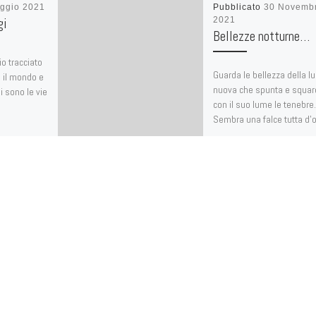
ggio 2021
Pubblicato
30 Novemb
gi
2021
Bellezze notturne…
o tracciato
Guarda le bellezza della l
 è il mondo e
nuova che spunta e squar
gi sono le vie
con il suo lume le tenebre.
Sembra una falce tutta d’
che […]