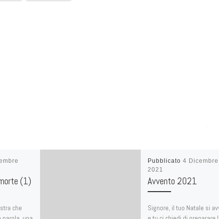
embre
Pubblicato
4 Dicembre
2021
 morte (1)
Avvento 2021
stra che
Signore, il tuo Natale si av
 parola, una
e tu ci chiedi di preparare 