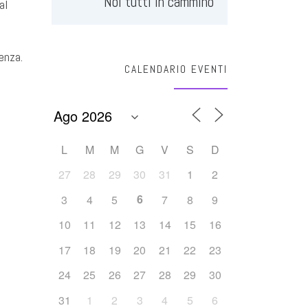
Noi tutti in cammino
al
enza.
CALENDARIO EVENTI
L
M
M
G
V
S
D
27
28
29
30
31
1
2
6
3
4
5
7
8
9
10
11
12
13
14
15
16
17
18
19
20
21
22
23
24
25
26
27
28
29
30
31
1
2
3
4
5
6