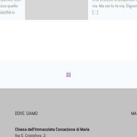
 Ecco quello
via. Ma sei tu la via, Signor
 perché vi
[…]
RITORNA ALLA LISTA DEG
DOVE SIAMO
MA
Chiesa dell'Immacolata Concezione di Maria
Via S. Cristoforo, 2