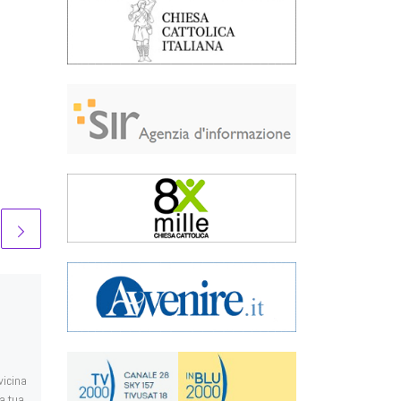
Pubblicato
8 Giugno 2021
Prima Comunione –
Domenica 30 maggio
vicina
Anna, Elisa, Evelyn, Lorenzo,
la tua