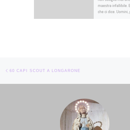
maestra infallibile.
che ci dice. Uomini,
[…]
Navigazione articoli
Articolo precedente
60 CAPI SCOUT A LONGARONE