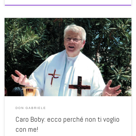
Chissà quanti sarebbero disposti a sottoscrivere queste parole di
don Gabriele? Penso a persone sole, penso a persone anziane, a
persone che hanno bisogno di una vicinanza affettiva fedele, una
presenza che non faccia troppe domande, che sia sempre pronta
per noi, amica, paziente, solidale. Chi non vorrebbe avere vicino […]
DON GABRIELE
Caro Boby: ecco perché non ti voglio
con me!