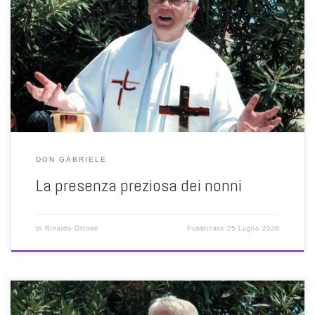
Occorre una sensibilità davvero particolare per descrivere così bene
la figura dei nonni senza esserlo. Perché poi sono cose che si
scoprono sempre troppo tardi, ossia rendersi conto che nessuno ti
ha amato come i nonni, come se tu non avessi difetti. E poi nessun
cibo era così buono come […]
DON GABRIELE
La presenza preziosa dei nonni
di
Rinaldo Ottone
Pubblicato
25 Luglio 2026