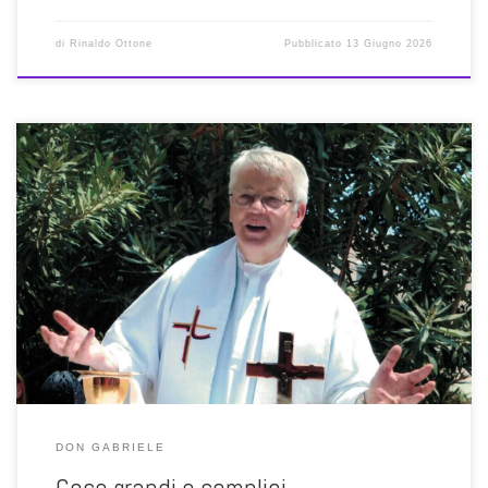
di
Rinaldo Ottone
Pubblicato
13 Giugno 2026
Quando ci si dimentica di colui che ci ha fatto un dono si finisce per
perdere sé stessi, semplicemente perché nessuno di noi è un’isola
o il risultato di una autogenerazione. Ciò che siamo oggi è l’insieme
di una miriade di “doni” ricevuti nel corso della vita. Ci sono i […]
DON GABRIELE
Cose grandi e semplici