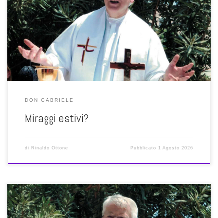
senso. Non tutti però pensano che, per vivere davvero, bisogna
credere. Già facciamo fatica a credere in Dio, figuriamoci negli altri
uomini; in tale contesto prevale invece l’opposto: il timore, il dubbio,
il giudizio, il sospetto. In controtendenza […]
DON GABRIELE
Miraggi estivi?
di
Rinaldo Ottone
Pubblicato
1 Agosto 2026