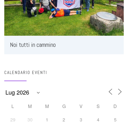
Noi tutti in cammino
CALENDARIO EVENTI
L
M
M
G
V
S
D
29
30
1
2
3
4
5