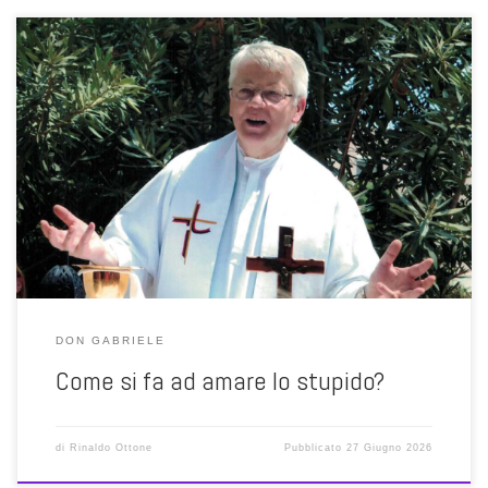
È un’esperienza che prima o poi ci tocca fare, un’esperienza
spiazzante, deludente, perfino paralizzante; ma soprattutto,
un’esperienza che accade per davvero. La domanda che mi rimane,
quella più difficile da assumere, è per me la seguente: ce la farò mai
a reggere a tutto ciò quando dovessi scoprire che lo […]
DON GABRIELE
Come si fa ad amare lo stupido?
di
Rinaldo Ottone
Pubblicato
27 Giugno 2026