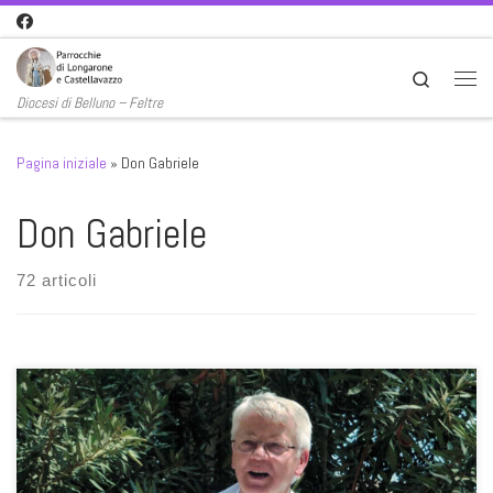
Passa al contenuto
Search
Men
Diocesi di Belluno – Feltre
Pagina iniziale
»
Don Gabriele
Don Gabriele
72 articoli
È anche il titolo di una bella canzone di Marco Mengoni che, nel
ritornello, risponde a una domanda implicita: “tu, da sempre, sei per