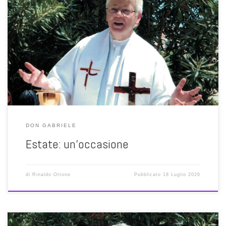
Anche la natura ha le sue aperture e le sue chiusure: l’inverno chiude
e l’estate apre. Don Gabriele sembra confermare che è proprio così;
ma, tra le righe, suggerisce che, in fondo, il pessimista in ogni
opportunità vede una difficoltà, mentre l’ottimista in ogni difficoltà
vede un’opportunità. In ogni caso […]
DON GABRIELE
Estate: un’occasione
di
Rinaldo Ottone
Pubblicato
18 Luglio 2026