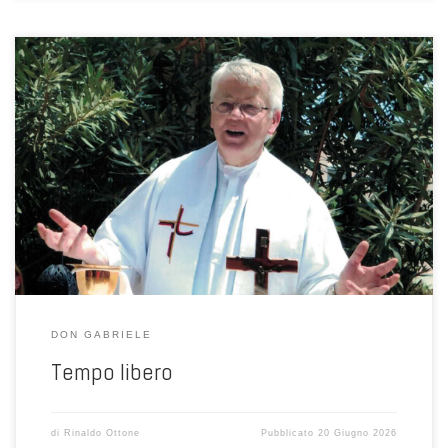
Il tempo libero sappiamo tutti che cos’è, eppure sentendo queste
parole di don Gabriele viene subito in mente che, in realtà, c’è più di
qualcosa che non conosciamo, o non conosciamo più. Prendiamone
solo una di queste righe così ricche e sorprendenti: “…tempo a mio
servizio e non tempo da […]
DON GABRIELE
Tempo libero
di
Rinaldo Ottone
Pubblicato
20 Giugno 2026