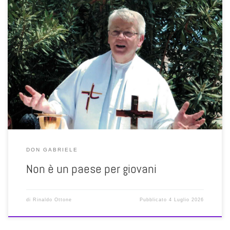
Sembra una profezia della situazione attuale in cui avvertiamo
facilmente l’inadeguatezza dei nostri giovani e avanziamo mille
perplessità su di loro, mentre facciamo fatica a renderci conto che la
vera causa del loro profondo disagio dipende, in larga parte, proprio
da noi e dalla società che abbiamo costruito. Quando il […]
DON GABRIELE
Non è un paese per giovani
di
Rinaldo Ottone
Pubblicato
4 Luglio 2026