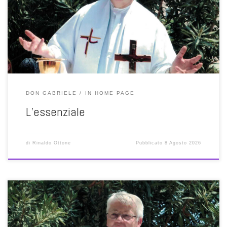
me l’essenziale”. Ecco, in fondo don Gabriele ci invita a rispondere
alla stessa domanda: che cosa, o meglio, chi è per noi davvero
essenziale? E ci […]
DON GABRIELE
IN HOME PAGE
L’essenziale
di
Rinaldo Ottone
Pubblicato
8 Agosto 2026
Tutti siamo pronti a sottoscrivere che, senza l’amore, la vita non ha