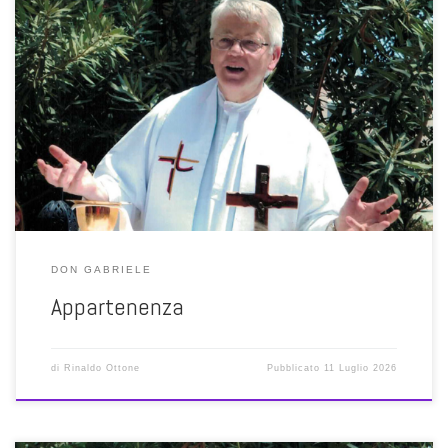
«L’appartenenza è avere gli altri dentro di sé» cantava Giorgio Gaber.
Qui don Gabriele mostra la genesi di questa appartenenza, che è
fatta di vicinanza, di partecipazione, di gioie e di sofferenze
condivise, anche solo di sguardi sullo stesso paesaggio, la
medesima terra, le stesse montagne. Attraverso tutto ciò si […]
DON GABRIELE
Appartenenza
di
Rinaldo Ottone
Pubblicato
11 Luglio 2026