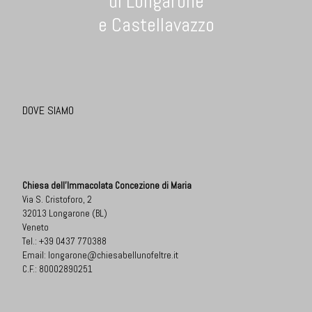
di Longarone
e Castellavazzo
DOVE SIAMO
Chiesa dell'Immacolata Concezione di Maria
Via S. Cristoforo, 2
32013 Longarone (BL)
Veneto
Tel.:
+39 0437 770388
Email:
longarone@chiesabellunofeltre.it
C.F.: 80002890251