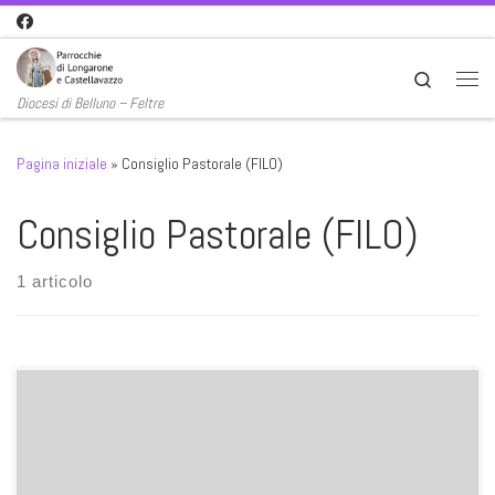
Passa al contenuto
Search
Men
Diocesi di Belluno – Feltre
Pagina iniziale
»
Consiglio Pastorale (FILO)
Consiglio Pastorale (FILO)
1 articolo
Il Consiglio Pastorale si è riunito alle 20:00 per discutere su 5 punti
chiave riguardanti le attività parrocchiali: Caritas – l’incontro con i 2