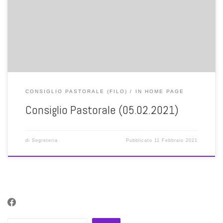
volontari della Caritas, Sigg. Silvia De Biasi e Filippo Antoniacomi, è
nato dalla necessità di riconoscere questo gruppo dal punto di vista
parrocchiale, fornendo una stanza […]
CONSIGLIO PASTORALE (FILO)
IN HOME PAGE
Consiglio Pastorale (05.02.2021)
di
Segreteria
Pubblicato
11 Febbraio 2021
Cerca