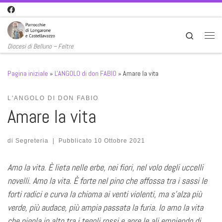
Passa al contenuto
Search
Men
Diocesi di Belluno – Feltre
Pagina iniziale
»
L'ANGOLO di don FABIO
»
Amare la vita
L'ANGOLO DI DON FABIO
Amare la vita
di
Segreteria
|
Pubblicato
10 Ottobre 2021
Amo la vita. È lieta nelle erbe, nei fiori, nel volo degli uccelli
novelli. Amo la vita. È forte nel pino che affossa tra i sassi
le
forti radici e curva la chioma ai venti violenti,
ma s’alza più
verde, più audace, più ampia passata la furia.
Io amo la vita
che pigola in alto tra i tegoli rossi
e apre le ali empiendo di