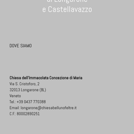
e Castellavazzo
DOVE SIAMO
Chiesa dell'Immacolata Concezione di Maria
Via S. Cristoforo, 2
32013 Longarone (BL)
Veneto
Tel.:
+39 0437 770388
Email:
longarone@chiesabellunofeltre.it
C.F.: 80002890251