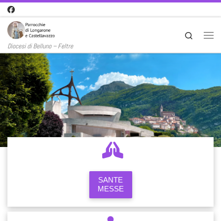
Passa al contenuto
Search
Men
Diocesi di Belluno – Feltre
SANTE
MESSE