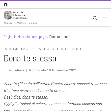
Passa al contenuto
Search
Men
Diocesi di Belluno – Feltre
Pagina iniziale
»
In home page
»
Dona te stesso
IN HOME PAGE
L'ANGOLO DI DON FABIO
Dona te stesso
di
Segreteria
|
Pubblicato
19 Novembre 2021
Socrate (filosofo dell’antica Grecia) diceva: conosci te stesso.
Gli stoici dicevano: domina te stesso.
Gesù dice: dona te stesso.
Oggi gli studiosi di scienze umane confermano appieno con
l’intuizione di Gesù che con l’amore non si gioca, ma si vive