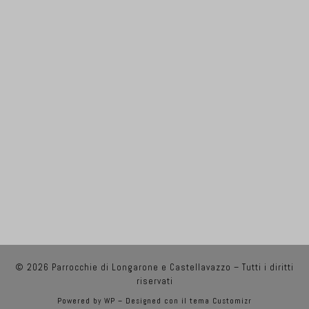
© 2026
Parrocchie di Longarone e Castellavazzo
– Tutti i diritti
riservati
Powered by
WP
– Designed con il
tema Customizr