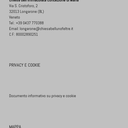
Chiesa dell'Immacolata Concezione di Maria
Via S. Cristoforo, 2
32013 Longarone (BL)
Veneto
Tel.:
+39 0437 770388
Email:
longarone@chiesabellunofeltre.it
C.F.: 80002890251
PRIVACY E COOKIE
Documento informativo su privacy e cookie
MAPPA