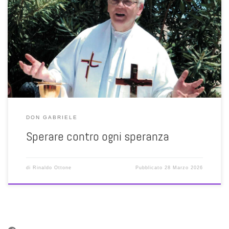
Eccoci giunti ai piedi della salita decisiva della vita, dove si
incontrano e si scontrano le attese più profonde e più vere
dell’umanità con le sue contraddizioni e incoerenze più infami e
clamorose. Don Gabriele suggerisce l’atteggiamento più adatto per
assistere a questo spettacolo così tremendo eppure anche così
pieno […]
DON GABRIELE
Sperare contro ogni speranza
di
Rinaldo Ottone
Pubblicato
28 Marzo 2026