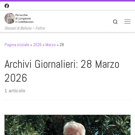
Passa al contenuto
Search
Men
Diocesi di Belluno – Feltre
Pagina iniziale
»
2026
»
Marzo
»
28
Archivi Giornalieri:
28 Marzo
2026
1 articolo