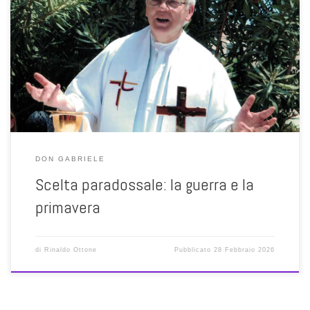
Queste parole di don Gabriele sono particolarmente adatte a farci
riflettere sul momento presente, in questo tempo così contradditorio
che ci offre provocazioni tanto forti quanto incompatibili: da un lato la
guerra, incredibilmente attuale, che ci illude di poter essere una
soluzione efficace ai nostri problemi; dall’altro lato la primavera, […]
DON GABRIELE
Scelta paradossale: la guerra e la
primavera
di
Rinaldo Ottone
Pubblicato
28 Febbraio 2026