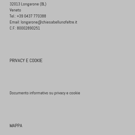
32013 Longarone (BL)
Veneto
Tel.:
+39 0437 770388
Email:
longarone@chiesabellunofeltre.it
C.F.: 80002890251
PRIVACY E COOKIE
Documento informativo su privacy e cookie
MAPPA