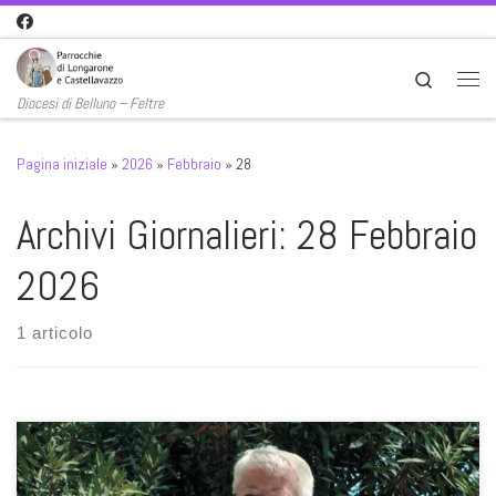
Passa al contenuto
Search
Men
Diocesi di Belluno – Feltre
Pagina iniziale
»
2026
»
Febbraio
»
28
Archivi Giornalieri:
28 Febbraio
2026
1 articolo