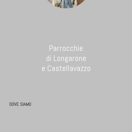
Parrocchie
di Longarone
e Castellavazzo
DOVE SIAMO