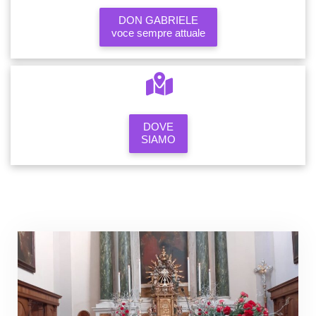
DON GABRIELE
voce sempre attuale
DOVE
SIAMO