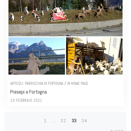
/
ARTICOLI: PARROCCHIA DI FORTOGNA
IN HOME PAGE
Presepi a Fortogna
10 FEBBRAIO 2021
1
…
32
33
34
Posts
Olde