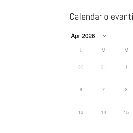
Calendario event
L
M
M
30
31
1
6
7
8
13
14
15