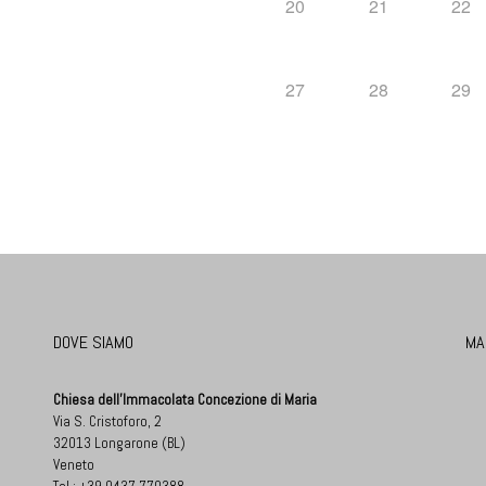
20
21
22
27
28
29
DOVE SIAMO
MA
Chiesa dell'Immacolata Concezione di Maria
Via S. Cristoforo, 2
32013 Longarone (BL)
Veneto