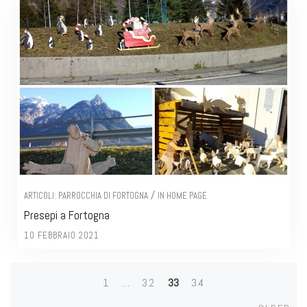
/
ARTICOLI: PARROCCHIA DI FORTOGNA
IN HOME PAGE
Presepi a Fortogna
10 FEBBRAIO 2021
1
…
32
33
34
Posts
Olde