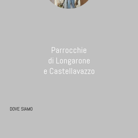
Parrocchie
di Longarone
e Castellavazzo
DOVE SIAMO