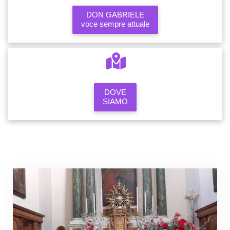
DON GABRIELE
voce sempre attuale
DOVE
SIAMO