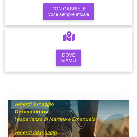
DON GABRIELE
voce sempre attuale
DOVE
SIAMO