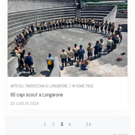
/
ARTICOLI: PARROCCHIA DI LONGARONE
IN HOME PAGE
60 capi scout a Longarone
20 LUGLIO 2024
1
2
3
4
…
34
Posts
Olde